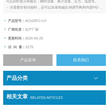
可以同时显示和输出：瞬时流量、累计流量、压力、温度等。
-- 当需要控制功能时，还可以加装电磁比例调节阀和内置PID 调
节功能。
-- 与热式流量计不同，当使用气体转换系数时，ACU20FC没有
产品型号：
ACU20FC-LH
附加的“比热容"误差 。所以，即使测量气体与出厂时的标定气体
厂商性质：
生产厂家
不同，也不会影响测量精度。
更新时间：
2026-05-20
访 问 量：
3275
产品咨询
联系我们
产品分类
相关文章
RELATED ARTICLES