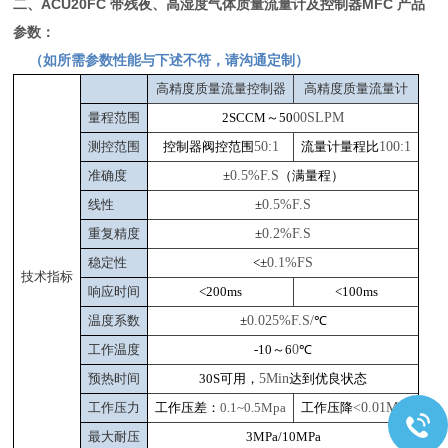
二、
ACU20FC
带残夜、高湿度气体质量流量计及控制器MFC
产品
参数：
（如所需参数性能与下述不符，请沟通定制）
高精度质量流量控制器
高精度质量流量计
量程范围
2SCCM
～50
00SLPM
测控范围
控制器阀控范围
50:1
流量计量程比
100:1
准确度
±
0.5%F.S
（满量程）
线性
±
0.5%F.S
重复精度
±
0.2%F.S
稳定性
<
±
0.1%FS
技术指标
响应时间
<200ms
<100ms
温度系数
±
0.025%F.S/
℃
工作温度
-10
～6
0
℃
预热时间
30S
可用，
5Min
达到优良状态
工作压力
工作压差：
0.1~0.5Mpa
工作压降
<0.01Mpa
最大耐压
3MPa/10MPa