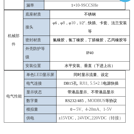
漏率
1
×
10-9SCCSHe
底座材质
不锈钢
φ
φ
8
，φ
10
，
快插、卡套、法兰安装
6
，
1/2"...
接头
等
机械部
密封材质
氟橡胶，氯丁橡胶，丁腈橡胶，乙丙橡胶等
件
外壳防护等
IP40
级
安装位置
水平安装、垂直（下进上出）
单色
LED
显示屏
同时显示流量、设定
电气连接
DB15
孔
, RJ11, 5.5
×
2.1
电源快插
显示状态
带液晶显示、不带液晶显示
电气性能
数字量
RS232/485
，
MODBUS
等协议
模拟量
0
～
5V
、
4-20mA
、
1-5V
供电
±
15VDC
，
24VDC,220VDC（转接）