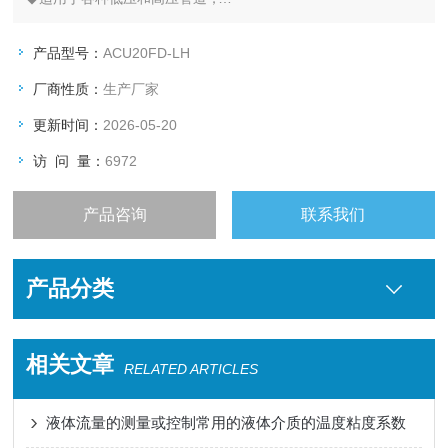
◆预热时间短，零漂小，可靠性高；
◆模拟量输入/输出可使用二次表或流量计算机控制和显示流量；
产品型号：
ACU20FD-LH
◆数字通讯RS485/232 Modbus、Profibus、Devicenet等协议可
厂商性质：
生产厂家
选；
更新时间：
2026-05-20
访 问 量：
6972
产品咨询
联系我们
产品分类
相关文章
RELATED ARTICLES
液体流量的测量或控制常用的液体介质的温度粘度系数