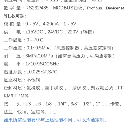
数 字 量：RS232/485，MODBUS协议、
Profibus、Devicenet
等协议可选；
模 拟 量：0～5V、4-20mA、1～5V
供 电：±15VDC，24VDC，220V（转接）
工作温度：0～70℃
工作压差：0.1~0.5Mpa （流量控制器，高压差需定制）
耐 压：3MPa/10MPa（如需更高压力，可沟通定制）
漏 率：1×10-9SCCSHe
温度系数：±0.025%F.S/℃
底座材质：不锈钢
密封材质：氟橡胶，氯丁橡胶，丁腈橡胶，聚四氟乙烯，FF
KM/FFPM等
接 头：φ3，φ6，1/8"，1/4"，3/8"，1/2"，1"… …卡套、
法兰、快插、宝塔等。。。
如果所需性能要求与上述性能不同，可以沟通定制。