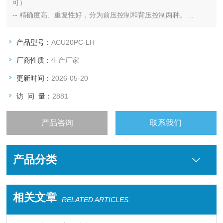
可）
-- 精确度高、重复性好，分为前压控制和背压控制两种。
-- 标配一个压电膜片式压力传感器和数字电路板，提供高精度、
稳定可靠的压力测量和控制。
产品型号：
ACU20PC-LH
-- 基本数字PC板具有测量和控制所需的所有基本功能。
厂商性质：
生产厂家
-- 配备标准的RS485输出信号，还提供模拟I/O信号。
更新时间：
2026-05-20
访 问 量：
2881
产品咨询
联系我们
产品分类
相关文章
RELATED ARTICLES