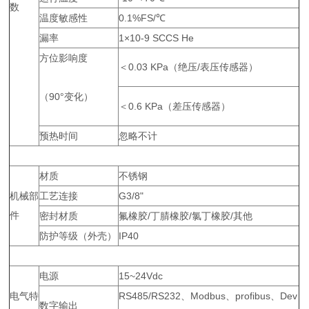
数
温度敏感性
0.1%FS/℃
漏率
1×10-9 SCCS He
方位影响度
＜0.03 KPa（绝压/表压传感器）
（90°变化）
＜0.6 KPa（差压传感器）
预热时间
忽略不计
材质
不锈钢
机械部
工艺连接
G3/8"
件
密封材质
氟橡胶/丁腈橡胶/氯丁橡胶/其他
防护等级（外壳）
IP40
电源
15~24Vdc
电气特
RS485/RS232、Modbus、profibus、Dev
数字输出