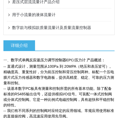
差压式层流流量计产品介绍
用于小流量的液体流量计
数字款与模拟款质量流量计及质量流量控制器
详细介绍
一、
数字式单阀反应釜压力调节控制器EPC/压力计
产品概述：
--
直通式设计，测量范围从
100Pa
到
20MPA
（绝压和表压皆可）。
精确度高、重复性好，分为前压控制和背压控制两种。标配一个压电
膜片式压力传感器和数字电路板，提供高精度、稳定、可靠的压力测
量和控制。
--
该基本数字
PC
板具有测量和控制所需的所有基本功能。除了配备
标准的
RS485
输出信号，还提供模拟
I/O
信号。可装配一体式控制阀
或分体式控制阀。它是一种比例式电磁控制阀，具有超快和平稳控制
的特性。
--
我们有不同系列的控制阀对应特定的应用领域。常规应用使用标准
的直接操控阀，高流速应用使用先导阀。