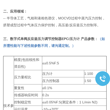
二、应用领域：
--
半导体工艺，气相和液相色谱仪，MOCVD过程中蒸汽压力控制，
挤塑成型过程中气体压力保护控制，高压釜/反应釜压力控制等。
三、
数字式单阀反应釜压力调节控制器EPC/压力计
产品参数：
（如
所需性能与下述性能参数不同，请沟通定制。）
精度(包括线性和
≤±0.5%F.S
滞后性)
压力计
1:100
压力量程比
压力控制器
1:50
重复性
≤0.1%
传感器响应时间
0.2s
控制稳定性
≤±0.05%F.S(测定条件：1 L/min N2)
技术参
运行温度
-10~+70℃