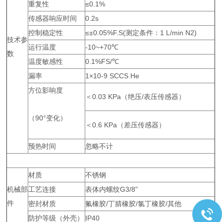
重复性
≤0.1%
传感器响应时间
0.2s
控制稳定性
≤±0.05%F.S(测定条件：1 L/min N2)
技术参
运行温度
-10~+70℃
数
温度敏感性
0.1%FS/℃
漏率
1×10-9 SCCS He
方位影响度
＜0.03 KPa（绝压/表压传感器）
（90°变化）
＜0.6 KPa（差压传感器）
预热时间
忽略不计
材质
不锈钢
机械部
工艺连接
表体内螺纹G3/8"
件
密封材质
氟橡胶/丁腈橡胶/氯丁橡胶/其他
防护等级（外壳）
IP40