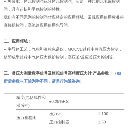
--
可装配一体式控制阀或分体式控制阀。它是一种比例式电磁控制
阀，具有超快和平稳控制的特性。
我们有不同系列的控制阀对应特定的应用领域。常规应用使用标准的
直接操控阀，高流速应用使用先导阀。
二、应用领域：
--
半导体工艺，气相和液相色谱仪，MOCVD过程中蒸汽压力控制，
挤塑成型过程中气体压力保护控制，高压釜/反应釜压力控制等。
三、
带压力测量数字信号及模拟信号高精度压力计
产品参数：
（
如
所需参数与下述列举不同，请另行沟通咨询）
精度(包括线性和
±0.25%F.S
滞后性)
压力计
1:100
压力量程比
压力控制器
1:50