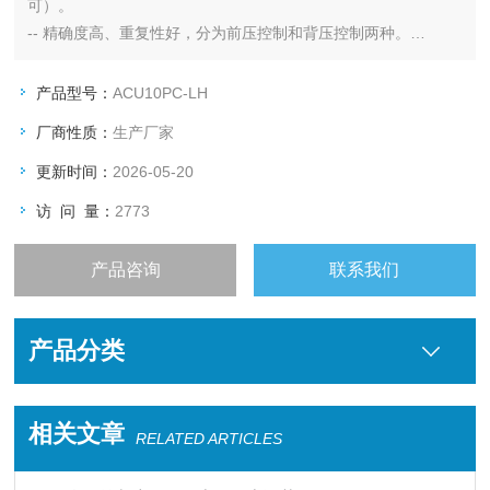
可）。
-- 精确度高、重复性好，分为前压控制和背压控制两种。
-- 标配一个压电膜片式压力传感器和数字电路板，提供高精度、
稳定、可靠的压力测量和控制。
产品型号：
ACU10PC-LH
该数字PC板具有测量和控制所需的所有基本功能。
厂商性质：
生产厂家
-- 除了配备标准的RS485输出信号，还提供模拟I/O信号。
更新时间：
2026-05-20
访 问 量：
2773
产品咨询
联系我们
产品分类
相关文章
RELATED ARTICLES