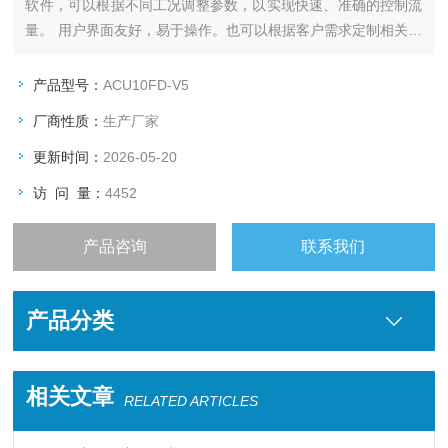
软件，可以根据不同工况调整参数，以实现快速、准确的控制流
量。 用户界面友好，易于操作。也可以根据客户需求定制相关功
能。
-- 此介绍内容是软件产品，如需测控系统硬件产品，请另行咨询
产品型号：
ACU10FD-V5
沟通。
厂商性质：
生产厂家
更新时间：
2026-05-20
访 问 量：
4452
产品咨询
联系我们
产品分类
相关文章
RELATED ARTICLES