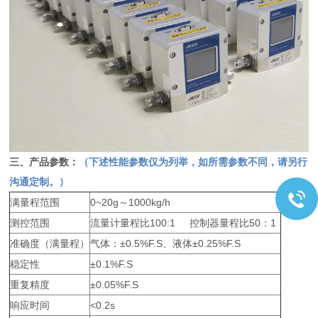
三、产品参数：
（下述
性能参数仅为列举，如所需参数不同，请另行
沟通
定制。）
满量程范围
0~20g～1000kg/h
测控范围
流量计量程比100:1 控制器量程比50：1
准确度（满量程）
气体：±0.5%F.S、液体±0.25%F.S
稳定性
±0.1%F.S
重复精度
±0.05%F.S
响应时间
<0.2s