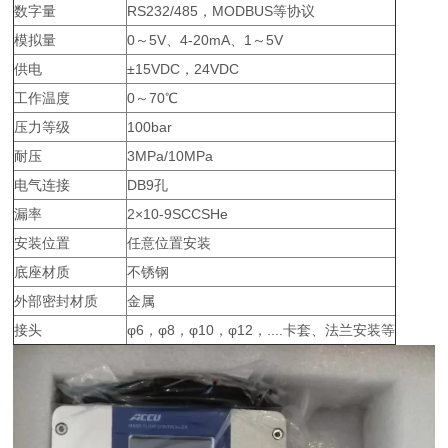
数字量
RS232/485，MODBUS等协议
模拟量
0～5V、4-20mA、1～5V
供电
±15VDC，24VDC
工作温度
0～70℃
压力等级
100bar
耐压
3MPa/10MPa
电气连接
DB9孔
漏率
2×10-9SCCSHe
安装位置
任意位置安装
底座材质
不锈钢
外部密封材质
金属
接头
φ6，φ8，φ10，φ12，....卡套、法兰安装等