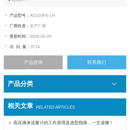
◆响应速度快、调节速度快
◆精度高，重复性好
产品型号：
ACU20FE-LH
◆性价比高
厂商性质：
生产厂家
◆可靠性高，寿命长
◆无热漂移，可以忽略的温移和时漂
更新时间：
2026-05-20
◆可同时输出流体密度和温度
访 问 量：
3714
◆高粘度流体和高密度气体可测
◆对环境振动不明显
产品咨询
联系我们
产品分类
相关文章
RELATED ARTICLES
高压液体流量计的工作原理及选型指南，一文读懂！