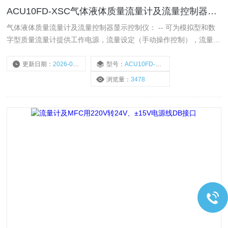
ACU10FD-XSC气体液体质量流量计及流量控制器显示控制仪
气体液体质量流量计及流量控制器显示控制仪： -- 可为模拟型和数
字型质量流量计提供工作电源，流量设定（手动操作控制），流量显
示等操作。 -- 流量显示仪可以直接与我公司生产的质量流量计 或 质
量流量控制器(MFC)配套使用。 -- 同时也可以与其他型号的质量流
更新日期：
2026-05-20
型号：
ACU10FD-XSC
量器配合使用。使用方便，嵌入式/台式安装可选，精致美观。
浏览量：
3478