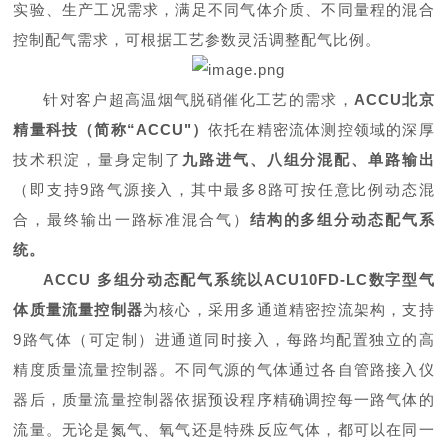
实验、生产工况需求，满足不同气体介质、不同量程的混合
控制配气需求，可根据工艺参数灵活调整配气比例。
针对客户超高温烟气脱硝催化工艺的需求，
ACCU
北京
精量科技（简称“ACCU"）
依托在精密流体测控领域的深厚
技术积淀，量身定制了
九路进气、八组分混配、单路输出
（即支持9路气源接入，其中最多8路可按任意比例动态混
合，最终输出一路标准混合气）
结构的
多组分
动态配气系
统。
ACCU 多组分动态配气系统以
ACU10FD-LC数字型气
体质量流量控制器
为核心，采用多通道精密控流架构，支持
9路气体（可定制）进通道同时接入，每路均配置独立的高
精度质量流量控制器。不同气源的气体通过各自管路接入仪
器后，质量流量控制器依据预设程序精确调控每一路气体的
流量。无论是氮气、氧气还是特殊反应气体，都可以在同一