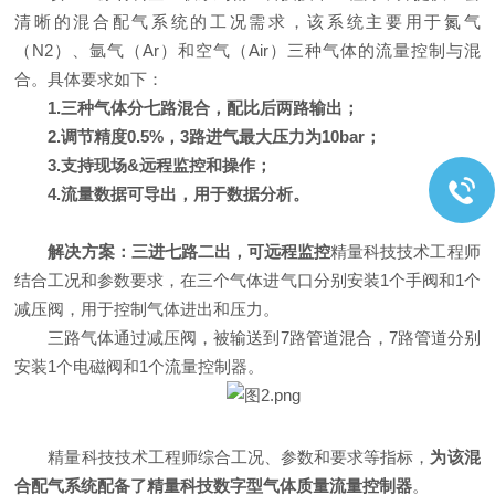
清晰的混合配气系统的工况需求，该系统主要用于氮气
（
N2
）、氩气（
Ar
）和空气（
Air
）三种气体的流量控制与混
合。具体要求如下：
1.
三种气体分七路混合，配比后两路输出；
2.
调节精度
0.5%
，
3
路进气最大压力为
10bar
；
3.
支持现场
&
远程监控和操作；
4.
流量数据可导出，用于数据分析。
解决方案：三进七路二出，可远程监控
精量科技技术工程师
结合工况和参数要求，在三个气体进气口分别安装
1
个手阀和
1
个
减压阀，用于控制气体进出和压力。
三路气体通过减压阀，被输送到
7
路管道混合，
7
路管道分别
安装
1
个电磁阀和
1
个流量控制器。
精量科技技术工程师综合工况、参数和要求等指标，
为该混
合配气系统配备了精量科技数字型气体质量流量控制器
。